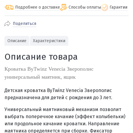
Подробнее о доставке
Способы оплаты
Гарантии
Поделиться
По Екатеринбургу бесплатная
от 2000
доставка
Наличными при получении (для
Гарантия 
Описание
Характеристики
Екатеринбурга и близлежащих
По близлежащим городам
от 100
Предостав
городов)
стоимость доставки
Описание товара
Работаем 
Через СБП при получении (для
Отправляем во все регионы России
Екатеринбурга и близлежащих
Работаем
службами Пэк, Кит, Луч, Сдэк, Озон
Кроватка ByTwinz Venecia Зверополис
городов)
производ
доставка, Почта РФ или любой другой
универсальный маятник, ящик
Онлайн через СБП
транспортной компанией на Ваш выбор
Оплата по счету для юридических лиц
Детская кроватка ByTwinz Venecia Зверополис
предназначена для детей с рождения до 3 лет.
Универсальный маятниковый механизм позволит
выбрать поперечное качание (эффект колыбельки)
или продольное качание кроватки. Направление
маятника определяется при сборке. Фиксатор