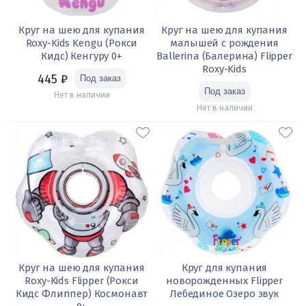
Круг на шею для купания
Круг на шею для купания
Roxy-Kids Kengu (Рокси
малышей с рождения
Кидс) Кенгуру 0+
Ballerina (Балерина) Flipper
Roxy-Kids
445
₽
Нет в наличии
Нет в наличии
Круг на шею для купания
Круг для купания
Roxy-Kids Flipper (Рокси
новорожденных Flipper
Кидс Флиппер) Космонавт
Лебединое Озеро звук