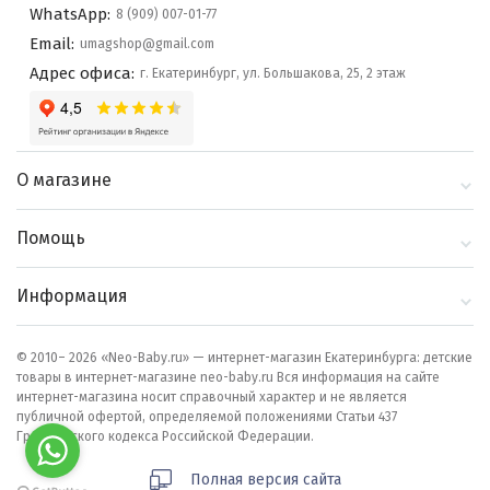
WhatsApp:
8 (909) 007-01-77
Email:
umagshop@gmail.com
Адрес офиса:
г. Екатеринбург, ул. Большакова, 25, 2 этаж
О магазине
О компании
Помощь
Контакты
Доставка и оплата
Информация
Блог
Политика
Выбор по бренду
конфиденциальности
© 2010– 2026 «Neo-Baby.ru» — интернет-магазин Екатеринбурга: детские
товары в интернет-магазине neo-baby.ru Вся информация на сайте
Как сделать заказ
интернет-магазина носит справочный характер и не является
публичной офертой, определяемой положениями Статьи 437
Гражданского кодекса Российской Федерации.
Полная версия сайта