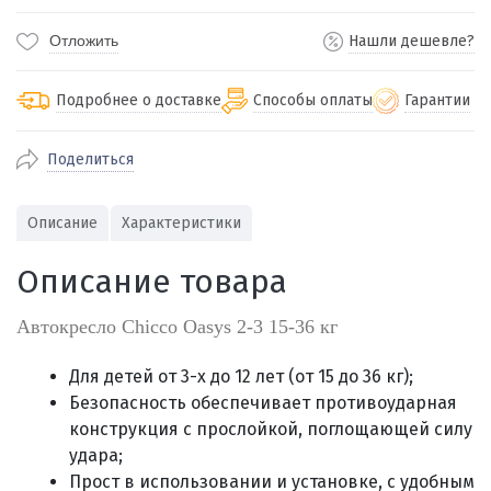
Отложить
Нашли дешевле?
Подробнее о доставке
Способы оплаты
Гарантии
Поделиться
По Екатеринбургу бесплатная
от 2000
доставка
Наличными при получении (для
Гарантия 
Описание
Характеристики
Екатеринбурга и близлежащих
По близлежащим городам
от 100
Предостав
городов)
стоимость доставки
Описание товара
Работаем 
Через СБП при получении (для
Отправляем во все регионы России
Екатеринбурга и близлежащих
Работаем
службами Пэк, Кит, Луч, Сдэк, Озон
Автокресло Chicco Oasys 2-3 15-36 кг
городов)
производ
доставка, Почта РФ или любой другой
Онлайн через СБП
транспортной компанией на Ваш выбор
Для детей от 3-х до 12 лет (от 15 до 36 кг);
Оплата по счету для юридических лиц
Безопасность обеспечивает противоударная
конструкция с прослойкой, поглощающей силу
удара;
Прост в использовании и установке, с удобным