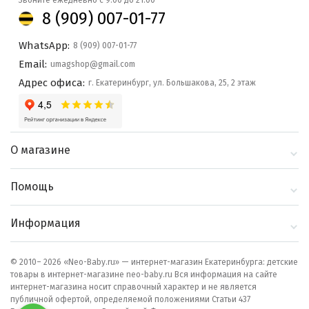
Звоните ежедневно с 9:00 до 21:00
8 (909) 007-01-77
WhatsApp:
8 (909) 007-01-77
Email:
umagshop@gmail.com
Адрес офиса:
г. Екатеринбург, ул. Большакова, 25, 2 этаж
О магазине
О компании
Помощь
Контакты
Доставка и оплата
Информация
Блог
Политика
Выбор по бренду
конфиденциальности
© 2010– 2026 «Neo-Baby.ru» — интернет-магазин Екатеринбурга: детские
товары в интернет-магазине neo-baby.ru Вся информация на сайте
Как сделать заказ
интернет-магазина носит справочный характер и не является
публичной офертой, определяемой положениями Статьи 437