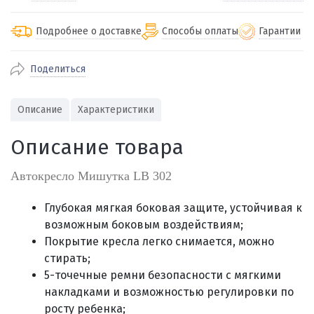
Подробнее о доставке
Способы оплаты
Гарантии
Поделиться
По Екатеринбургу бесплатная
от 2000
доставка
Наличными при получении (для
Гарантия 
Описание
Характеристики
Екатеринбурга и близлежащих
По близлежащим городам
от 100
Предостав
городов)
стоимость доставки
Описание товара
Работаем 
Через СБП при получении (для
Отправляем во все регионы России
Екатеринбурга и близлежащих
Работаем
службами Пэк, Кит, Луч, Сдэк, Озон
Автокресло Мишутка LB 302
городов)
производ
доставка, Почта РФ или любой другой
Онлайн через СБП
транспортной компанией на Ваш выбор
Глубокая мягкая боковая защите, устойчивая к
Оплата по счету для юридических лиц
возможным боковым воздействиям;
Покрытие кресла легко снимается, можно
стирать;
5-точечные ремни безопасности с мягкими
накладками и возможностью регулировки по
росту ребенка;