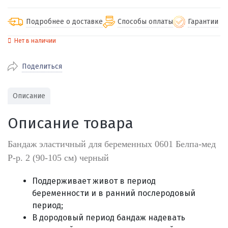
Подробнее о доставке
Способы оплаты
Гарантии
Нет в наличии
По Екатеринбургу бесплатная
от 2000
доставка
Поделиться
Наличными при получении (для
Гарантия 
Екатеринбурга и близлежащих
По близлежащим городам
от 100
Предостав
городов)
стоимость доставки
Описание
Работаем 
Через СБП при получении (для
Отправляем во все регионы России
Екатеринбурга и близлежащих
Работаем
Описание товара
службами Пэк, Кит, Луч, Сдэк, Озон
городов)
производ
доставка, Почта РФ или любой другой
Онлайн через СБП
Бандаж эластичный для беременных 0601 Белпа-мед
транспортной компанией на Ваш выбор
Оплата по счету для юридических лиц
Р-р. 2 (90-105 см) черный
Поддерживает живот в период
беременности и в ранний послеродовый
период;
В дородовый период бандаж надевать