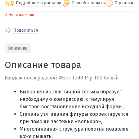
Подробнее о доставке
Способы оплаты
Гарантии
Нет в наличии
По Екатеринбургу бесплатная
от 2000
доставка
Поделиться
Наличными при получении (для
Гарантия 
Екатеринбурга и близлежащих
По близлежащим городам
от 100
Предостав
городов)
стоимость доставки
Описание
Работаем 
Через СБП при получении (для
Отправляем во все регионы России
Екатеринбурга и близлежащих
Работаем
Описание товара
службами Пэк, Кит, Луч, Сдэк, Озон
городов)
производ
доставка, Почта РФ или любой другой
Онлайн через СБП
Бандаж послеродовой Фэст 1248 Р-р 100 белый
транспортной компанией на Ваш выбор
Оплата по счету для юридических лиц
Выполнен из эластичной тесьмы образует
необходимую компрессию, стимулируя
быстрое восстановление исходной формы;
Степень утягивания фигуры корректируется
при помощи застежки «велькро»;
Многолинейная структура полотна позволяет
коже дышать;