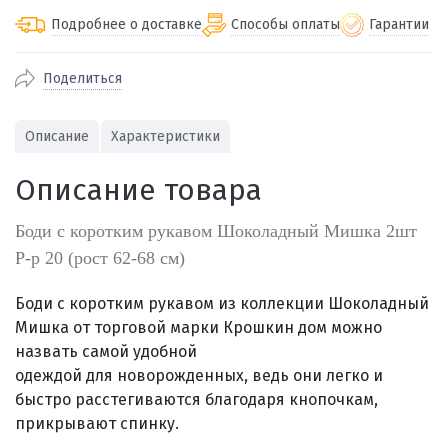
Подробнее о доставке
Способы оплаты
Гарантии
Поделиться
По Екатеринбургу бесплатная
от 2000
доставка
Наличными при получении (для
Гарантия 
Описание
Характеристики
Екатеринбурга и близлежащих
По близлежащим городам
от 100
Предостав
городов)
стоимость доставки
Описание товара
Работаем 
Через СБП при получении (для
Отправляем во все регионы России
Екатеринбурга и близлежащих
Работаем
службами Пэк, Кит, Луч, Сдэк, Озон
Боди с коротким рукавом Шоколадный Мишка 2шт
городов)
производ
доставка, Почта РФ или любой другой
Р-р 20 (рост 62-68 см)
Онлайн через СБП
транспортной компанией на Ваш выбор
Оплата по счету для юридических лиц
Боди с коротким рукавом из коллекции Шоколадный
Мишка от торговой марки Крошкин дом можно
назвать самой удобной
одеждой для новорожденных, ведь они легко и
быстро расстегиваются благодаря кнопочкам,
прикрывают спинку.