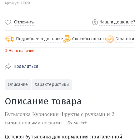
Артикул: 11020
Отложить
Нашли дешевле?
Подробнее о доставке
Способы оплаты
Гарантии
Нет в наличии
По Екатеринбургу бесплатная
от 2000
доставка
Поделиться
Наличными при получении (для
Гарантия 
Екатеринбурга и близлежащих
По близлежащим городам
от 100
Предостав
городов)
стоимость доставки
Описание
Характеристики
Работаем 
Через СБП при получении (для
Отправляем во все регионы России
Екатеринбурга и близлежащих
Работаем
Описание товара
службами Пэк, Кит, Луч, Сдэк, Озон
городов)
производ
доставка, Почта РФ или любой другой
Онлайн через СБП
Бутылочка Курносики Фрукты с ручками и 2
транспортной компанией на Ваш выбор
Оплата по счету для юридических лиц
силиконовыми сосками 125 мл 6+
Детская бутылочка для кормления приталенной