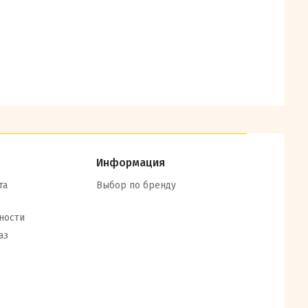
Информация
та
Выбор по бренду
ности
аз