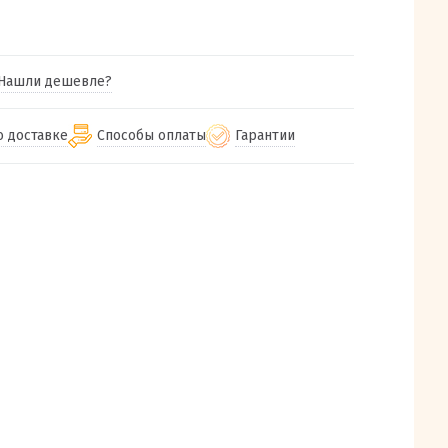
Нашли дешевле?
о доставке
Способы оплаты
Гарантии
гу бесплатная
от 2000
Гарантия на все товары
Наличными при получении (для
Екатеринбурга и близлежащих
м городам
Предоставляем чек при покупке
от 100
городов)
авки
Работаем более 12 лет
Через СБП при получении (для
все регионы России
Екатеринбурга и близлежащих
Работаем только с проверенными
ит, Луч, Сдэк, Озон
городов)
производителями и поставщиками
а РФ или любой другой
Онлайн через СБП
компанией на Ваш выбор
Оплата по счету для юридических лиц