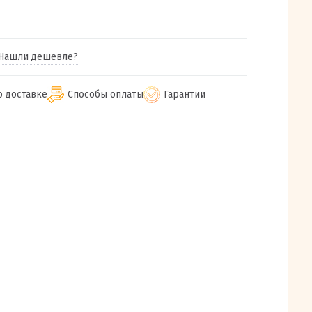
Нашли дешевле?
о доставке
Способы оплаты
Гарантии
гу бесплатная
от 2000
Гарантия на все товары
Наличными при получении (для
Екатеринбурга и близлежащих
м городам
Предоставляем чек при покупке
от 100
городов)
авки
Работаем более 12 лет
Через СБП при получении (для
все регионы России
Екатеринбурга и близлежащих
Работаем только с проверенными
ит, Луч, Сдэк, Озон
городов)
производителями и поставщиками
а РФ или любой другой
Онлайн через СБП
компанией на Ваш выбор
Оплата по счету для юридических лиц