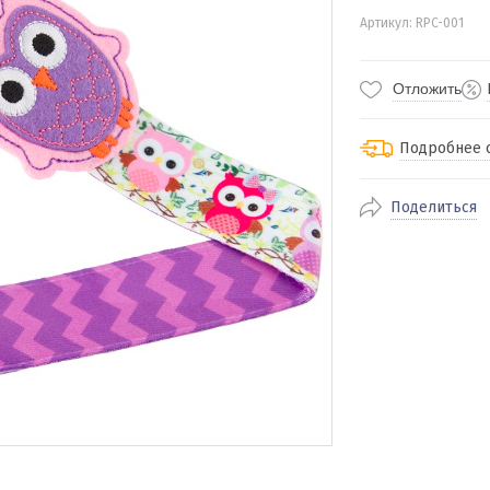
Артикул: RPC-001
Отложить
Подробнее 
Поделиться
По Екатеринбур
доставка
По близлежащи
стоимость дост
Отправляем во 
службами Пэк, К
доставка, Почт
транспортной 