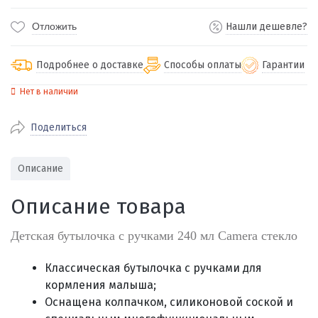
Отложить
Нашли дешевле?
Подробнее о доставке
Способы оплаты
Гарантии
Нет в наличии
По Екатеринбургу бесплатная
от 2000
доставка
Поделиться
Наличными при получении (для
Гарантия 
Екатеринбурга и близлежащих
По близлежащим городам
от 100
Предостав
городов)
стоимость доставки
Описание
Работаем 
Через СБП при получении (для
Отправляем во все регионы России
Екатеринбурга и близлежащих
Работаем
Описание товара
службами Пэк, Кит, Луч, Сдэк, Озон
городов)
производ
доставка, Почта РФ или любой другой
Онлайн через СБП
Детская бутылочка с ручками 240 мл Camera стекло
транспортной компанией на Ваш выбор
Оплата по счету для юридических лиц
Классическая бутылочка с ручками для
кормления малыша;
Оснащена колпачком, силиконовой соской и