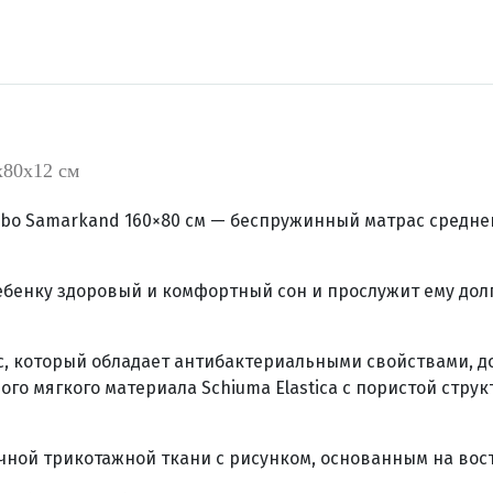
х80х12 см
obo Samarkand 160×80 см —
беспружинный матрас средней
бенку здоровый и комфортный сон и прослужит ему долг
с, который обладает антибактериальными свойствами, до
ого мягкого материала Schiuma Elastica с пористой стр
чной трикотажной ткани с рисунком, основанным на вос