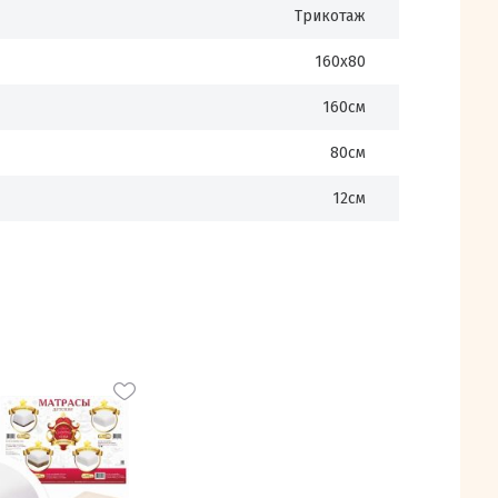
Трикотаж
160х80
160см
80см
12см