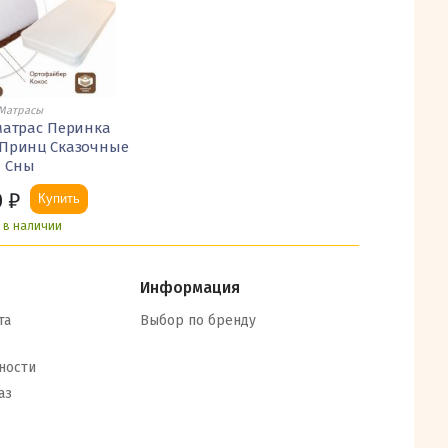
Матрасы
матрас Перинка
Принц Сказочные
Сны
0
₽
Купить
ь в наличии
Информация
та
Выбор по бренду
ности
аз