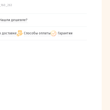
_160_263
Нашли дешевле?
о доставке
Способы оплаты
Гарантии
гу бесплатная
от 2000
Гарантия на все товары
Наличными при получении (для
Екатеринбурга и близлежащих
м городам
Предоставляем чек при покупке
от 100
городов)
авки
Работаем более 12 лет
Через СБП при получении (для
все регионы России
Екатеринбурга и близлежащих
Работаем только с проверенными
ит, Луч, Сдэк, Озон
городов)
производителями и поставщиками
а РФ или любой другой
Онлайн через СБП
компанией на Ваш выбор
Оплата по счету для юридических лиц