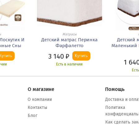
ы
Матрасы
Лоскутик И
Детский матрас Перинка
Детский 
очные Сны
Фарфалетто
Маленький 
3 140
₽
Купить
Купить
1 64
ичии
Есть в наличии
Ест
О магазине
Помощь
О компании
Доставка и опла
Контакты
Политика
конфиденциаль
Блог
Как сделать зак