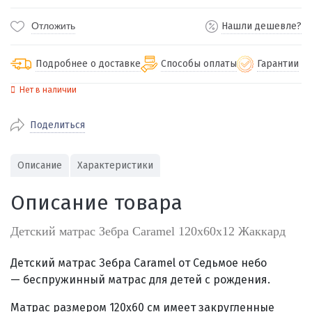
Отложить
Нашли дешевле?
Подробнее о доставке
Способы оплаты
Гарантии
Нет в наличии
По Екатеринбургу бесплатная
от 2000
доставка
Поделиться
Наличными при получении (для
Гарантия 
Екатеринбурга и близлежащих
По близлежащим городам
от 100
Предостав
городов)
стоимость доставки
Описание
Характеристики
Работаем 
Через СБП при получении (для
Отправляем во все регионы России
Екатеринбурга и близлежащих
Работаем
Описание товара
службами Пэк, Кит, Луч, Сдэк, Озон
городов)
производ
доставка, Почта РФ или любой другой
Онлайн через СБП
Детский матрас Зебра Caramel 120х60х12 Жаккард
транспортной компанией на Ваш выбор
Оплата по счету для юридических лиц
Детский матрас Зебра Caramel от Седьмое небо
—
беспружинный матрас для детей с рождения.
Матрас размером 120х60 см имеет закругленные