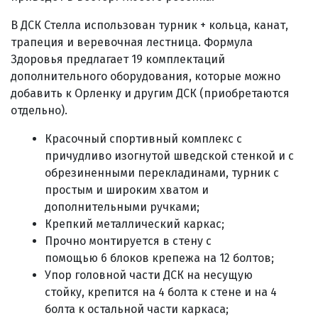
В ДСК Стелла использован турник + кольца, канат,
трапеция и веревочная лестница.
Формула
Здоровья предлагает 19 комплектаций
дополнительного оборудования, которые можно
добавить к Орленку и другим ДСК (приобретаются
отдельно).
Красочный спортивный комплекс с
причудливо изогнутой шведской стенкой и
с
обрезиненными перекладинами, турник с
простым и широким хватом и
дополнительными ручками;
К
репкий металлический каркас;
П
рочно монтируется в стену с
помощью
6
блоков крепежа на 12 болтов;
Упор головной части ДСК на несущую
стойку,
крепится на 4 болта к стене и на 4
болта к остальной части каркаса;