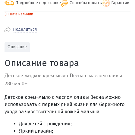
Подробнее о доставке
Способы оплаты
Гарантии
Нет в наличии
По Екатеринбургу бесплатная
от 2000
доставка
Поделиться
Наличными при получении (для
Гарантия 
Екатеринбурга и близлежащих
По близлежащим городам
от 100
Предостав
городов)
стоимость доставки
Описание
Работаем 
Через СБП при получении (для
Отправляем во все регионы России
Екатеринбурга и близлежащих
Работаем
Описание товара
службами Пэк, Кит, Луч, Сдэк, Озон
городов)
производ
доставка, Почта РФ или любой другой
Онлайн через СБП
Детское жидкое крем-мыло Весна с маслом оливы
транспортной компанией на Ваш выбор
Оплата по счету для юридических лиц
280 мл 0+
Детское крем-мыло с маслом оливы Весна можно
использовать с первых дней жизни для бережного
ухода за чувствительной кожей малыша
.
Для детей с рождения;
Яркий дизайн;