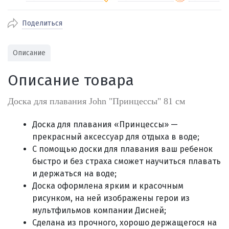
Поделиться
По Екатеринбургу бесплатная
от 2000
доставка
Наличными при получении (для
Гарантия 
Описание
Екатеринбурга и близлежащих
По близлежащим городам
от 100
Предостав
городов)
стоимость доставки
Описание товара
Работаем 
Через СБП при получении (для
Отправляем во все регионы России
Екатеринбурга и близлежащих
Работаем
службами Пэк, Кит, Луч, Сдэк, Озон
Доска для плавания John "Принцессы" 81 см
городов)
производ
доставка, Почта РФ или любой другой
Онлайн через СБП
транспортной компанией на Ваш выбор
Доска для плавания «Принцессы» —
Оплата по счету для юридических лиц
прекрасный аксессуар для отдыха в воде;
С помощью доски для плавания ваш ребенок
быстро и без страха сможет научиться плавать
и держаться на воде;
Доска оформлена ярким и красочным
рисунком, н
а ней изображены герои из
мультфильмов компании Дисней;
Сделана из прочного, хорошо держащегося на