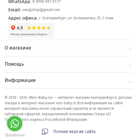
WhatsApp:
8 (909) 007-01-77
Email:
umagshop@gmail.com
Адрес офиса:
г. Екатеринбург, ул. Большакова, 25, 2 этаж
О магазине
О компании
Помощь
Контакты
Доставка и оплата
Информация
Блог
Политика
Выбор по бренду
конфиденциальности
© 2010– 2026 «Neo-Baby.ru» — интернет-магазин Екатеринбурга: детские
товары в интернет-магазине neo-baby.ru Вся информация на сайте
Как сделать заказ
интернет-магазина носит справочный характер и не является
публичной офертой, определяемой положениями Статьи 437
Гражданского кодекса Российской Федерации.
Полная версия сайта