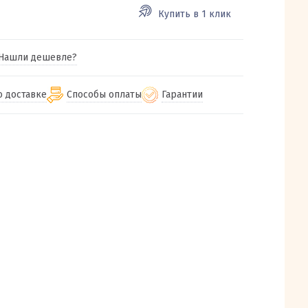
Купить в 1 клик
Нашли дешевле?
о доставке
Способы оплаты
Гарантии
гу бесплатная
от 2000
Гарантия на все товары
Наличными при получении (для
Екатеринбурга и близлежащих
м городам
Предоставляем чек при покупке
от 100
городов)
авки
Работаем более 12 лет
Через СБП при получении (для
все регионы России
Екатеринбурга и близлежащих
Работаем только с проверенными
ит, Луч, Сдэк, Озон
городов)
производителями и поставщиками
а РФ или любой другой
Онлайн через СБП
компанией на Ваш выбор
Оплата по счету для юридических лиц