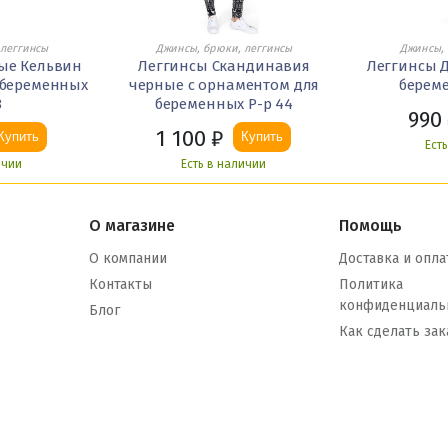
 леггинсы
Джинсы, брюки, леггинсы
Джинсы, 
ые Кельвин
Леггинсы Скандинавия
Леггинсы 
 беременных
черные с орнаментом для
береме
8
беременных Р-р 44
990
1 100
₽
Купить
Купить
Ест
ичии
Есть в наличии
О магазине
Помощь
О компании
Доставка и опла
Контакты
Политика
конфиденциаль
Блог
Как сделать зак