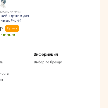
брюки, леггинсы
Джейн деним для
нных Р-р 44
₽
Купить
ь в наличии
Информация
та
Выбор по бренду
ности
аз