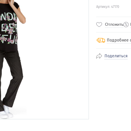
Артикул: 47170
Отложить
Подробнее 
Поделиться
По Екатеринбур
доставка
По близлежащи
стоимость дост
Отправляем во 
службами Пэк, К
доставка, Почт
транспортной 