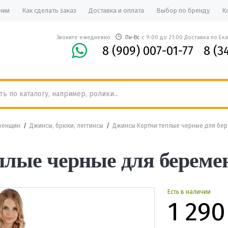
нии
Как сделать заказ
Доставка и оплата
Выбор по бренду
К
Звоните ежедневно
Пн-Вс
с 9:00 до 21:00 Доставка по Ек
8 (909) 007-01-77
8 (3
женщин
/
Джинсы, брюки, леггинсы
/
Джинсы Кортни теплые черные для бер
лые черные для беремен
Есть в наличии
1 290