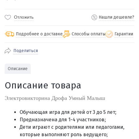
Отложить
Нашли дешевле?
Подробнее о доставке
Способы оплаты
Гарантии
Поделиться
По Екатеринбургу бесплатная
от 2000
доставка
Наличными при получении (для
Гарантия 
Описание
Екатеринбурга и близлежащих
По близлежащим городам
от 100
Предостав
городов)
стоимость доставки
Описание товара
Работаем 
Через СБП при получении (для
Отправляем во все регионы России
Екатеринбурга и близлежащих
Работаем
службами Пэк, Кит, Луч, Сдэк, Озон
Электровикторина Дрофа Умный Малыш
городов)
производ
доставка, Почта РФ или любой другой
Онлайн через СБП
транспортной компанией на Ваш выбор
Обучающая игра для детей от 3 до 5 лет;
Оплата по счету для юридических лиц
Предназначена для 1-4 участников;
Дети играют с родителями или педагогами,
которые выполняют роль ведущего;