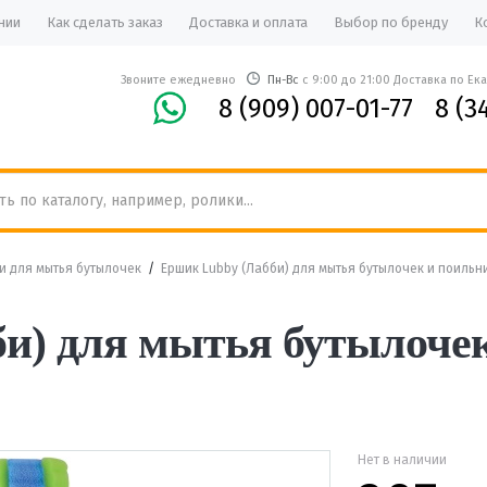
нии
Как сделать заказ
Доставка и оплата
Выбор по бренду
К
Звоните ежедневно
Пн-Вс
с 9:00 до 21:00 Доставка по Ек
8 (909) 007-01-77
8 (3
 для мытья бутылочек
/
Ершик Lubby (Лабби) для мытья бутылочек и поильн
и) для мытья бутылоче
Нет в наличии