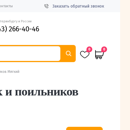
Заказать обратный звонок
онтакты
атеринбургу и России
43) 266-40-46
0
0
иков Мягкий
к и поильников