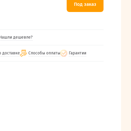
Нашли дешевле?
о доставке
Способы оплаты
Гарантии
гу бесплатная
от 2000
Гарантия на все товары
Наличными при получении (для
Екатеринбурга и близлежащих
м городам
Предоставляем чек при покупке
от 100
городов)
авки
Работаем более 12 лет
Через СБП при получении (для
все регионы России
Екатеринбурга и близлежащих
Работаем только с проверенными
ит, Луч, Сдэк, Озон
городов)
производителями и поставщиками
а РФ или любой другой
Онлайн через СБП
компанией на Ваш выбор
Оплата по счету для юридических лиц