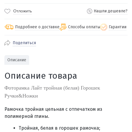
Отложить
Нашли дешевле?
Подробнее о доставке
Способы оплаты
Гарантии
Поделиться
По Екатеринбургу бесплатная
от 2000
доставка
Наличными при получении (для
Гарантия 
Описание
Екатеринбурга и близлежащих
По близлежащим городам
от 100
Предостав
городов)
стоимость доставки
Описание товара
Работаем 
Через СБП при получении (для
Отправляем во все регионы России
Екатеринбурга и близлежащих
Работаем
службами Пэк, Кит, Луч, Сдэк, Озон
Фоторамка Лайт тройная (белая) Горошек
городов)
производ
доставка, Почта РФ или любой другой
Ручки&Ножки
Онлайн через СБП
транспортной компанией на Ваш выбор
Оплата по счету для юридических лиц
Рамочка тройная цельная с отпечатком из
полимерной глины.
Тройная, белая в горошек рамочка;