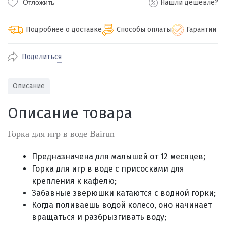
Отложить
Нашли дешевле?
Подробнее о доставке
Способы оплаты
Гарантии
Поделиться
По Екатеринбургу бесплатная
от 2000
доставка
Наличными при получении (для
Гарантия 
Описание
Екатеринбурга и близлежащих
По близлежащим городам
от 100
Предостав
городов)
стоимость доставки
Описание товара
Работаем 
Через СБП при получении (для
Отправляем во все регионы России
Екатеринбурга и близлежащих
Работаем
службами Пэк, Кит, Луч, Сдэк, Озон
Горка для игр в воде Bairun
городов)
производ
доставка, Почта РФ или любой другой
Онлайн через СБП
транспортной компанией на Ваш выбор
Предназначена для малышей от 12 месяцев;
Оплата по счету для юридических лиц
Горка для игр в воде с присосками для
крепления к кафелю;
Забавные зверюшки катаются с водной горки;
Когда поливаешь водой колесо, оно начинает
вращаться и разбрызгивать воду;