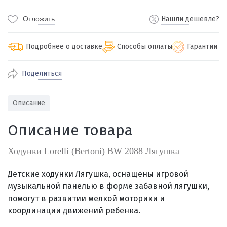
Отложить
Нашли дешевле?
Подробнее о доставке
Способы оплаты
Гарантии
Поделиться
По Екатеринбургу бесплатная
от 2000
доставка
Наличными при получении (для
Гарантия 
Описание
Екатеринбурга и близлежащих
По близлежащим городам
от 100
Предостав
городов)
стоимость доставки
Описание товара
Работаем 
Через СБП при получении (для
Отправляем во все регионы России
Екатеринбурга и близлежащих
Работаем
службами Пэк, Кит, Луч, Сдэк, Озон
Ходунки Lorelli (Bertoni) BW 2088 Лягушка
городов)
производ
доставка, Почта РФ или любой другой
Онлайн через СБП
транспортной компанией на Ваш выбор
Детские ходунки Лягушка, оснащены игровой
Оплата по счету для юридических лиц
музыкальной панелью в форме забавной лягушки,
помогут в развитии мелкой моторики и
координации движений ребенка.