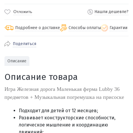
Отложить
Нашли дешевле?
Подробнее о доставке
Способы оплаты
Гарантии
Поделиться
По Екатеринбургу бесплатная
от 2000
доставка
Наличными при получении (для
Гарантия 
Описание
Екатеринбурга и близлежащих
По близлежащим городам
от 100
Предостав
городов)
стоимость доставки
Описание товара
Работаем 
Через СБП при получении (для
Отправляем во все регионы России
Екатеринбурга и близлежащих
Работаем
службами Пэк, Кит, Луч, Сдэк, Озон
Игра Железная дорога Маленькая ферма Lubby 36
городов)
производ
доставка, Почта РФ или любой другой
предметов + Музыкальная погремушка на присоске
Онлайн через СБП
транспортной компанией на Ваш выбор
Оплата по счету для юридических лиц
Подходит для детей от 12 месяцев;
Развивает конструкторские способности,
логическое мышление и координацию
движений;