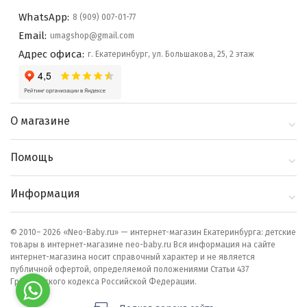
WhatsApp:
8 (909) 007-01-77
Email:
umagshop@gmail.com
Адрес офиса:
г. Екатеринбург, ул. Большакова, 25, 2 этаж
О магазине
О компании
Помощь
Контакты
Доставка и оплата
Информация
Блог
Политика
Выбор по бренду
конфиденциальности
© 2010– 2026 «Neo-Baby.ru» — интернет-магазин Екатеринбурга: детские
товары в интернет-магазине neo-baby.ru Вся информация на сайте
Как сделать заказ
интернет-магазина носит справочный характер и не является
публичной офертой, определяемой положениями Статьи 437
Гражданского кодекса Российской Федерации.