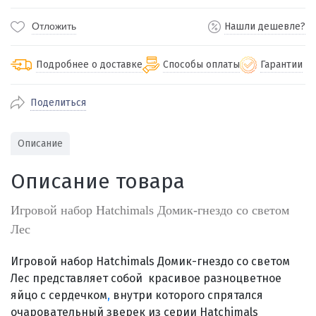
Отложить
Нашли дешевле?
Подробнее о доставке
Способы оплаты
Гарантии
Поделиться
По Екатеринбургу бесплатная
от 2000
доставка
Наличными при получении (для
Гарантия 
Описание
Екатеринбурга и близлежащих
По близлежащим городам
от 100
Предостав
городов)
стоимость доставки
Описание товара
Работаем 
Через СБП при получении (для
Отправляем во все регионы России
Екатеринбурга и близлежащих
Работаем
службами Пэк, Кит, Луч, Сдэк, Озон
Игровой набор Hatchimals Домик-гнездо со светом
городов)
производ
доставка, Почта РФ или любой другой
Лес
Онлайн через СБП
транспортной компанией на Ваш выбор
Оплата по счету для юридических лиц
Игровой набор Hatchimals Домик-гнездо со светом
Лес представляет собой
красивое разноцветное
яйцо с сердечком
,
внутри которого спрятался
очаровательный зверек из серии Hatchimals