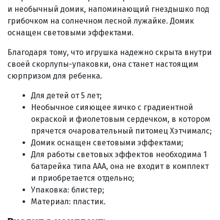
и
необычный домик, напоминающий гнездышко под
грибочком на солнечном лесной лужайке. Д
омик
оснащен световыми эффектами.
Благодаря тому, что игрушка надежно скрыта внутри
своей скорлупы-упаковки, она станет настоящим
сюрпризом для ребенка.
Для детей от 5 лет;
Н
еобычное сияющее яичко с градиентной
окраской и фиолетовым сердечком, в котором
прячется о
чаровательный питомец Хэтчималс;
Д
омик оснащен световыми эффектами;
Для работы световых эффектов необходима 1
батарейка типа ААА, она не входит в комплект
и приобретается отдельно;
Упаковка: блистер;
Материал: пластик.