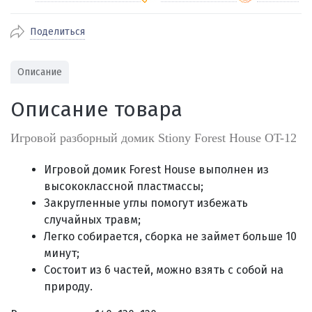
Поделиться
По Екатеринбургу бесплатная
от 2000
доставка
Наличными при получении (для
Гарантия 
Описание
Екатеринбурга и близлежащих
По близлежащим городам
от 100
Предостав
городов)
стоимость доставки
Описание товара
Работаем 
Через СБП при получении (для
Отправляем во все регионы России
Екатеринбурга и близлежащих
Работаем
службами Пэк, Кит, Луч, Сдэк, Озон
Игровой разборный домик Stiony Forest House OT-12
городов)
производ
доставка, Почта РФ или любой другой
Онлайн через СБП
транспортной компанией на Ваш выбор
Игровой домик Forest House выполнен из
Оплата по счету для юридических лиц
высококлассной пластмассы;
Закругленные углы помогут избежать
случайных травм;
Легко собирается, сборка не займет больше 10
минут;
Состоит из 6 частей, можно взять с собой на
природу.