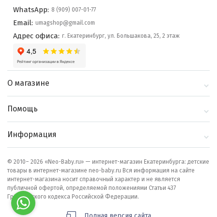
WhatsApp:
8 (909) 007-01-77
Email:
umagshop@gmail.com
Адрес офиса:
г. Екатеринбург, ул. Большакова, 25, 2 этаж
О магазине
О компании
Помощь
Контакты
Доставка и оплата
Информация
Блог
Политика
Выбор по бренду
конфиденциальности
© 2010– 2026 «Neo-Baby.ru» — интернет-магазин Екатеринбурга: детские
товары в интернет-магазине neo-baby.ru Вся информация на сайте
Как сделать заказ
интернет-магазина носит справочный характер и не является
публичной офертой, определяемой положениями Статьи 437
Гражданского кодекса Российской Федерации.
Полная версия сайта