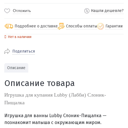
Отложить
Нашли дешевле?
Подробнее о доставке
Способы оплаты
Гарантии
Нет в наличии
По Екатеринбургу бесплатная
от 2000
доставка
Поделиться
Наличными при получении (для
Гарантия 
Екатеринбурга и близлежащих
По близлежащим городам
от 100
Предостав
городов)
стоимость доставки
Описание
Работаем 
Через СБП при получении (для
Отправляем во все регионы России
Екатеринбурга и близлежащих
Работаем
Описание товара
службами Пэк, Кит, Луч, Сдэк, Озон
городов)
производ
доставка, Почта РФ или любой другой
Онлайн через СБП
Игрушка для купания Lubby (Лабби) Слоник-
транспортной компанией на Ваш выбор
Оплата по счету для юридических лиц
Пищалка
Игрушка для ванны Lubby Слоник-Пищалка —
познакомит малыша с окружающим миром
.