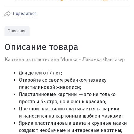
Поделиться
По Екатеринбургу бесплатная
от 2000
доставка
Наличными при получении (для
Гарантия 
Описание
Екатеринбурга и близлежащих
По близлежащим городам
от 100
Предостав
городов)
стоимость доставки
Описание товара
Работаем 
Через СБП при получении (для
Отправляем во все регионы России
Екатеринбурга и близлежащих
Работаем
службами Пэк, Кит, Луч, Сдэк, Озон
Картина из пластилина Мишка - Лакомка Фантазер
городов)
производ
доставка, Почта РФ или любой другой
Онлайн через СБП
транспортной компанией на Ваш выбор
Для детей от 7 лет;
Оплата по счету для юридических лиц
Откройте со своим ребенком технику
пластилиновой живописи;
Пластилиновые картины — это не только
просто и быстро, но и очень красиво;
Цветной пластилин скатывается в шарики
и наносится на картонный шаблон мазками;
Яркие пластилиновые цвета и крупные мазки
создают необычные и интересные картины;