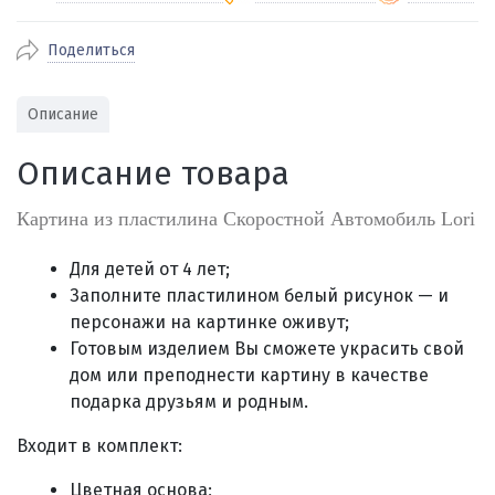
Поделиться
По Екатеринбургу бесплатная
от 2000
доставка
Наличными при получении (для
Гарантия 
Описание
Екатеринбурга и близлежащих
По близлежащим городам
от 100
Предостав
городов)
стоимость доставки
Описание товара
Работаем 
Через СБП при получении (для
Отправляем во все регионы России
Екатеринбурга и близлежащих
Работаем
службами Пэк, Кит, Луч, Сдэк, Озон
Картина из пластилина Скоростной Автомобиль Lori
городов)
производ
доставка, Почта РФ или любой другой
Онлайн через СБП
транспортной компанией на Ваш выбор
Для детей от 4 лет;
Оплата по счету для юридических лиц
Заполните пластилином белый рисунок — и
персонажи на картинке оживут;
Готовым изделием Вы сможете украсить свой
дом или преподнести картину в качестве
подарка друзьям и родным
.
Входит в комплект
:
Цветная основа;