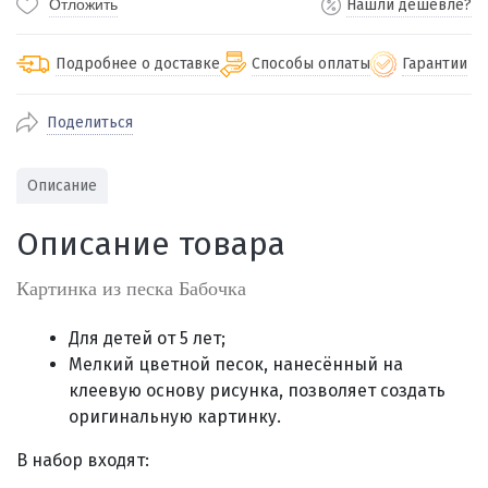
Отложить
Нашли дешевле?
Подробнее о доставке
Способы оплаты
Гарантии
Поделиться
По Екатеринбургу бесплатная
от 2000
доставка
Наличными при получении (для
Гарантия 
Описание
Екатеринбурга и близлежащих
По близлежащим городам
от 100
Предостав
городов)
стоимость доставки
Описание товара
Работаем 
Через СБП при получении (для
Отправляем во все регионы России
Екатеринбурга и близлежащих
Работаем
службами Пэк, Кит, Луч, Сдэк, Озон
Картинка из песка Бабочка
городов)
производ
доставка, Почта РФ или любой другой
Онлайн через СБП
транспортной компанией на Ваш выбор
Для детей от 5 лет;
Оплата по счету для юридических лиц
Мелкий цветной песок, нанесённый на
клеевую основу рисунка, позволяет создать
оригинальную картинку.
В набор входят: