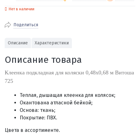
Нет в наличии
По Екатеринбургу бесплатная
от 2000
доставка
Поделиться
Наличными при получении (для
Гарантия 
Екатеринбурга и близлежащих
По близлежащим городам
от 100
Предостав
городов)
стоимость доставки
Описание
Характеристики
Работаем 
Через СБП при получении (для
Отправляем во все регионы России
Екатеринбурга и близлежащих
Работаем
Описание товара
службами Пэк, Кит, Луч, Сдэк, Озон
городов)
производ
доставка, Почта РФ или любой другой
Онлайн через СБП
Клеенка подкладная для коляски 0,48х0,68 м Витоша
транспортной компанией на Ваш выбор
Оплата по счету для юридических лиц
725
Теплая, дышащая клеенка для колясок;
Окантована атласной бейкой;
Основа: ткань;
Покрытие: ПВХ.
Цвета в ассортименте.