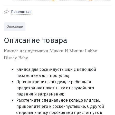
Поделиться
По Екатеринбургу бесплатная
от 2000
доставка
Наличными при получении (для
Гарантия 
Описание
Екатеринбурга и близлежащих
По близлежащим городам
от 100
Предостав
городов)
стоимость доставки
Описание товара
Работаем 
Через СБП при получении (для
Отправляем во все регионы России
Екатеринбурга и близлежащих
Работаем
службами Пэк, Кит, Луч, Сдэк, Озон
Клипса для пустышки Микки И Минни Lubby
городов)
производ
доставка, Почта РФ или любой другой
Disney Baby
Онлайн через СБП
транспортной компанией на Ваш выбор
Оплата по счету для юридических лиц
Клипса для соски-пустышки с цепочкой
незаменима для прогулок;
Прочно крепится к одежде ребенка и
предохраняет пустышку от случайного
падения и загрязнения;
Расстегните специальное кольцо клипсы,
прикрепите его к соске-пустышке. С другой
стороны клипсу необходимо пристегнуть к