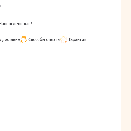
)
Нашли дешевле?
о доставке
Способы оплаты
Гарантии
гу бесплатная
от 2000
Гарантия на все товары
Наличными при получении (для
Екатеринбурга и близлежащих
м городам
Предоставляем чек при покупке
от 100
городов)
авки
Работаем более 12 лет
Через СБП при получении (для
все регионы России
Екатеринбурга и близлежащих
Работаем только с проверенными
ит, Луч, Сдэк, Озон
городов)
производителями и поставщиками
а РФ или любой другой
Онлайн через СБП
компанией на Ваш выбор
Оплата по счету для юридических лиц