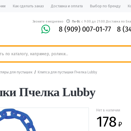
нии
Как сделать заказ
Доставка и оплата
Выбор по бренду
К
Звоните ежедневно
Пн-Вс
с 9:00 до 21:00 Доставка по Ек
8 (909) 007-01-77
8 (3
тляры для пустышек
/
Клипса для пустышки Пчелка Lubby
шки Пчелка Lubby
Нет в наличии
178
₽