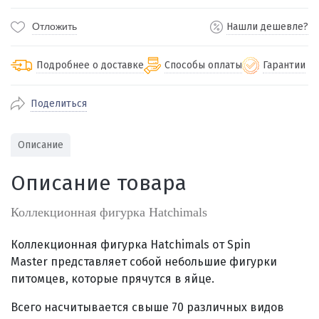
Отложить
Нашли дешевле?
Подробнее о доставке
Способы оплаты
Гарантии
Поделиться
По Екатеринбургу бесплатная
от 2000
доставка
Наличными при получении (для
Гарантия 
Описание
Екатеринбурга и близлежащих
По близлежащим городам
от 100
Предостав
городов)
стоимость доставки
Описание товара
Работаем 
Через СБП при получении (для
Отправляем во все регионы России
Екатеринбурга и близлежащих
Работаем
службами Пэк, Кит, Луч, Сдэк, Озон
Коллекционная фигурка Hatchimals
городов)
производ
доставка, Почта РФ или любой другой
Онлайн через СБП
транспортной компанией на Ваш выбор
Коллекционная фигурка Hatchimals от Spin
Оплата по счету для юридических лиц
Master представляет собой
небольшие фигурки
питомцев, которые прячутся в яйце.
Всего
насчитывается свыше 70 различных видов