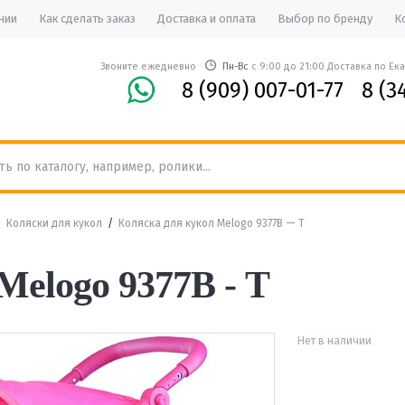
нии
Как сделать заказ
Доставка и оплата
Выбор по бренду
К
Звоните ежедневно
Пн-Вс
с 9:00 до 21:00 Доставка по Ек
8 (909) 007-01-77
8 (3
/
Коляски для кукол
/
Коляска для кукол Melogo 9377В — Т
Melogo 9377В - Т
Нет в наличии