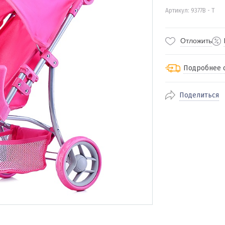
Артикул: 9377В - Т
Отложить
Подробнее 
Поделиться
По Екатеринбур
доставка
По близлежащи
стоимость дост
Отправляем во 
службами Пэк, К
доставка, Почт
транспортной 