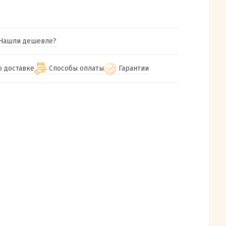
Нашли дешевле?
о доставке
Способы оплаты
Гарантии
гу бесплатная
от 2000
Гарантия на все товары
Наличными при получении (для
Екатеринбурга и близлежащих
м городам
Предоставляем чек при покупке
от 100
городов)
авки
Работаем более 12 лет
Через СБП при получении (для
все регионы России
Екатеринбурга и близлежащих
Работаем только с проверенными
ит, Луч, Сдэк, Озон
городов)
производителями и поставщиками
а РФ или любой другой
Онлайн через СБП
компанией на Ваш выбор
Оплата по счету для юридических лиц