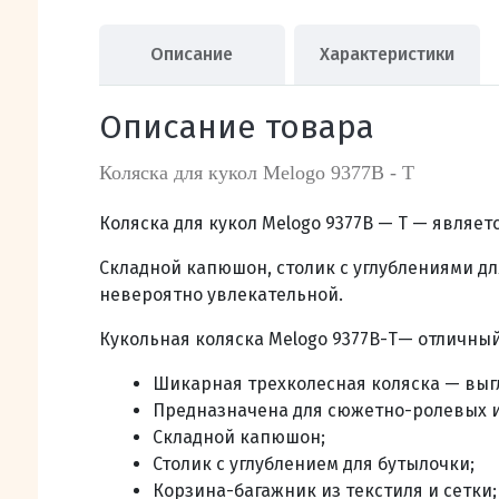
Описание
Характеристики
Описание товара
Коляска для кукол Melogo 9377В - Т
Коляска для кукол Melogo 9377В — Т — являе
Складной капюшон, столик с углублениями дл
невероятно увлекательной.
Кукольная коляска Melogo 9377В-Т
— отличный
Шикарная трехколесная коляска — выгл
Предназначена для сюжетно-ролевых и
С
кладной капюшон
;
С
толик с углублением для бутылочки;
К
орзина-багажник из текстиля и сетки
;