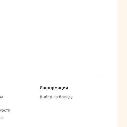
Информация
та
Выбор по бренду
ности
аз