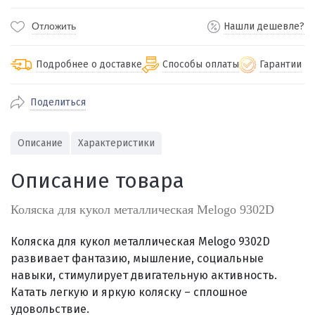
Отложить
Нашли дешевле?
Подробнее о доставке
Способы оплаты
Гарантии
Поделиться
По Екатеринбургу бесплатная
от 2000
доставка
Наличными при получении (для
Гарантия 
Описание
Характеристики
Екатеринбурга и близлежащих
По близлежащим городам
от 100
Предостав
городов)
стоимость доставки
Описание товара
Работаем 
Через СБП при получении (для
Отправляем во все регионы России
Екатеринбурга и близлежащих
Работаем
службами Пэк, Кит, Луч, Сдэк, Озон
Коляска для кукол металлическая Melogo 9302D
городов)
производ
доставка, Почта РФ или любой другой
Онлайн через СБП
транспортной компанией на Ваш выбор
Коляска для кукол металлическая Melogo 9302D
Оплата по счету для юридических лиц
развивает фантазию, мышление, социальные
навыки, стимулирует двигательную активность.
Катать легкую и яркую коляску – сплошное
удовольствие.