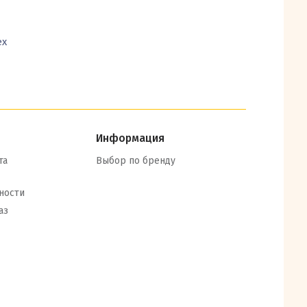
ex
Информация
та
Выбор по бренду
ности
аз