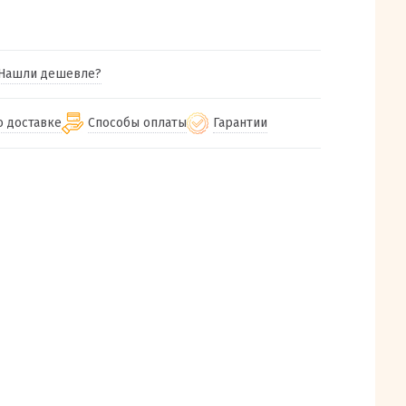
Нашли дешевле?
о доставке
Способы оплаты
Гарантии
гу бесплатная
от 2000
Гарантия на все товары
Наличными при получении (для
Екатеринбурга и близлежащих
м городам
Предоставляем чек при покупке
от 100
городов)
авки
Работаем более 12 лет
Через СБП при получении (для
все регионы России
Екатеринбурга и близлежащих
Работаем только с проверенными
ит, Луч, Сдэк, Озон
городов)
производителями и поставщиками
а РФ или любой другой
Онлайн через СБП
компанией на Ваш выбор
Оплата по счету для юридических лиц