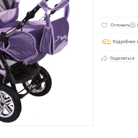
Отложить
Подробнее 
Поделиться
По Екатеринбур
доставка
По близлежащи
стоимость дост
Отправляем во 
службами Пэк, К
доставка, Почт
транспортной 