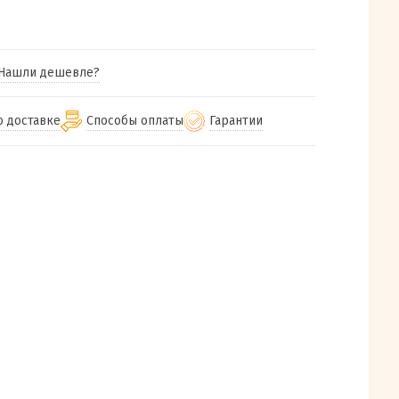
Нашли дешевле?
о доставке
Способы оплаты
Гарантии
гу бесплатная
от 2000
Гарантия на все товары
Наличными при получении (для
Екатеринбурга и близлежащих
м городам
Предоставляем чек при покупке
от 100
городов)
авки
Работаем более 12 лет
Через СБП при получении (для
все регионы России
Екатеринбурга и близлежащих
Работаем только с проверенными
ит, Луч, Сдэк, Озон
городов)
производителями и поставщиками
а РФ или любой другой
Онлайн через СБП
компанией на Ваш выбор
Оплата по счету для юридических лиц