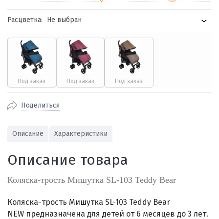
Расцветка:
Не выбран
По Екатеринбургу бесплатная
от 2000
доставка
Наличными при получении (для
Гарантия 
Екатеринбурга и близлежащих
По близлежащим городам
от 100
Предостав
городов)
стоимость доставки
Работаем 
Через СБП при получении (для
Отправляем во все регионы России
Екатеринбурга и близлежащих
Работаем
службами Пэк, Кит, Луч, Сдэк, Озон
городов)
производ
доставка, Почта РФ или любой другой
Поделиться
Онлайн через СБП
транспортной компанией на Ваш выбор
Оплата по счету для юридических лиц
Описание
Характеристики
Описание товара
Коляска-трость Мишутка SL-103 Teddy Bear
Коляска-трость Мишутка SL-103 Teddy Bear
NEW предназначена для детей от 6 месяцев до 3 лет.