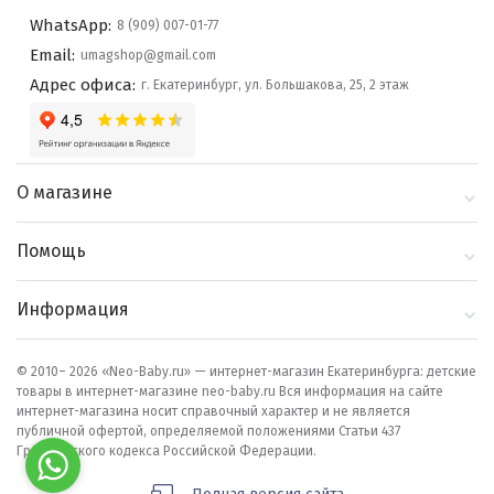
WhatsApp:
8 (909) 007-01-77
Email:
umagshop@gmail.com
Адрес офиса:
г. Екатеринбург, ул. Большакова, 25, 2 этаж
О магазине
О компании
Помощь
Контакты
Доставка и оплата
Информация
Блог
Политика
Выбор по бренду
конфиденциальности
© 2010– 2026 «Neo-Baby.ru» — интернет-магазин Екатеринбурга: детские
товары в интернет-магазине neo-baby.ru Вся информация на сайте
Как сделать заказ
интернет-магазина носит справочный характер и не является
публичной офертой, определяемой положениями Статьи 437
Гражданского кодекса Российской Федерации.