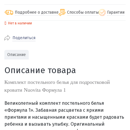
Подробнее о доставке
Способы оплаты
Гарантии
Нет в наличии
По Екатеринбургу бесплатная
от 2000
доставка
Поделиться
Наличными при получении (для
Гарантия 
Екатеринбурга и близлежащих
По близлежащим городам
от 100
Предостав
городов)
стоимость доставки
Описание
Работаем 
Через СБП при получении (для
Отправляем во все регионы России
Екатеринбурга и близлежащих
Работаем
Описание товара
службами Пэк, Кит, Луч, Сдэк, Озон
городов)
производ
доставка, Почта РФ или любой другой
Онлайн через СБП
Комплект постельного белья для подростковой
транспортной компанией на Ваш выбор
Оплата по счету для юридических лиц
кровати Nuovita Формула 1
Великолепный комплект постельного белья
«Формула 1». Забавная расцветка с яркими
принтами и насыщенными красками будет радовать
ребенка и вызывать улыбку. Оригинальный