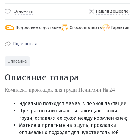
Отложить
Нашли дешевле?
Подробнее о доставке
Способы оплаты
Гарантии
Поделиться
По Екатеринбургу бесплатная
от 2000
доставка
Наличными при получении (для
Гарантия 
Описание
Екатеринбурга и близлежащих
По близлежащим городам
от 100
Предостав
городов)
стоимость доставки
Описание товара
Работаем 
Через СБП при получении (для
Отправляем во все регионы России
Екатеринбурга и близлежащих
Работаем
службами Пэк, Кит, Луч, Сдэк, Озон
Комплект прокладок для груди Пелигрин № 24
городов)
производ
доставка, Почта РФ или любой другой
Онлайн через СБП
транспортной компанией на Ваш выбор
Идеально подходят мамам в период лактации;
Оплата по счету для юридических лиц
Прекрасно впитывают и защищают кожи
груди, оставляя ее сухой между кормлениями;
Мягкие и приятные на ощупь, прокладки
оптимально подходят для чувствительной