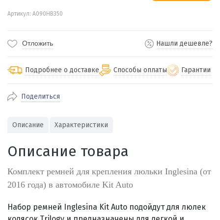
Артикул: A090HB350
Отложить
Нашли дешевле?
Подробнее о доставке
Способы оплаты
Гарантии
Поделиться
По Екатеринбургу бесплатная
от 2000
доставка
Наличными при получении (для
Гарантия 
Описание
Характеристики
Екатеринбурга и близлежащих
По близлежащим городам
от 100
Предостав
городов)
стоимость доставки
Описание товара
Работаем 
Через СБП при получении (для
Отправляем во все регионы России
Екатеринбурга и близлежащих
Работаем
службами Пэк, Кит, Луч, Сдэк, Озон
Комплект ремней для крепления люльки Inglesina (от
городов)
производ
доставка, Почта РФ или любой другой
2016 года) в автомобиле Kit Auto
Онлайн через СБП
транспортной компанией на Ваш выбор
Оплата по счету для юридических лиц
Набор ремней Inglesina Kit Auto подойдут для люлек
колясок Trilogy и предназначены для легкой и