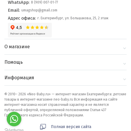
WhatsApp:
8 (909) 007-01-77
Email:
umagshop@gmail.com
Адрес офиса:
г. Екатеринбург, ул. Большакова, 25, 2 этаж
О магазине
О компании
Помощь
Контакты
Доставка и оплата
Информация
Блог
Политика
Выбор по бренду
конфиденциальности
© 2010– 2026 «Neo-Baby.ru» — интернет-магазин Екатеринбурга: детские
товары в интернет-магазине neo-baby.ru Вся информация на сайте
Как сделать заказ
интернет-магазина носит справочный характер и не является
публичной офертой, определяемой положениями Статьи 437
Гражданского кодекса Российской Федерации.
Полная версия сайта