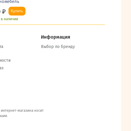
номебель
0
₽
Купить
ь в наличии
Информация
та
Выбор по бренду
ности
аз
е интернет-магазина носит
ации.