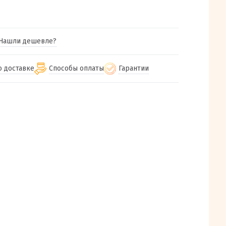
Нашли дешевле?
о доставке
Способы оплаты
Гарантии
гу бесплатная
от 2000
Гарантия на все товары
Наличными при получении (для
Екатеринбурга и близлежащих
м городам
Предоставляем чек при покупке
от 100
городов)
авки
Работаем более 12 лет
Через СБП при получении (для
все регионы России
Екатеринбурга и близлежащих
Работаем только с проверенными
ит, Луч, Сдэк, Озон
городов)
производителями и поставщиками
а РФ или любой другой
Онлайн через СБП
компанией на Ваш выбор
Оплата по счету для юридических лиц