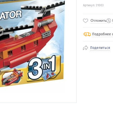
Артикул: 31003
Отложить
Подробнее 
Поделиться
По Екатеринбур
доставка
По близлежащи
стоимость дост
Отправляем во 
службами Пэк, К
доставка, Почт
транспортной 