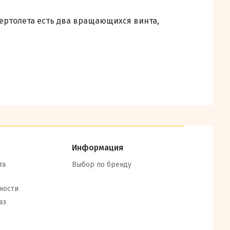
ертолета есть два вращающихся винта,
Информация
та
Выбор по бренду
ности
аз