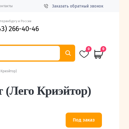
Заказать обратный звонок
онтакты
атеринбургу и России
43) 266-40-46
0
0
 Криэйтор)
т (Лего Криэйтор)