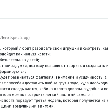
(Лего Криэйтор)
 который любит разбирать свои игрушки и смотреть, ка
одойдет как нельзя кстати;
бознательных детей;
ной задумки, поэтому позволяют творить и создавать из
сформируются;
 будет развиваться фантазия, внимание и усидчивость, 
т способен доставить любые грузы туда, куда необходи
 шасси складывается, кабина пилота довольно удобна и 
уктора можно построить легкий частный самолет;
спорта порадует третья модель, которая получается из
ающими воздушными винтами;