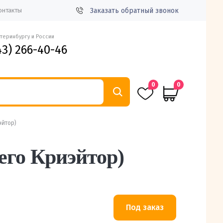
Заказать обратный звонок
онтакты
атеринбургу и России
43) 266-40-46
0
0
эйтор)
его Криэйтор)