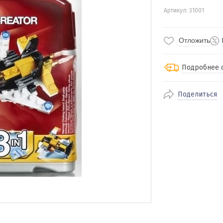
Артикул: 31001
Отложить
Подробнее 
Поделиться
По Екатеринбур
доставка
По близлежащи
стоимость дост
Отправляем во 
службами Пэк, К
доставка, Почт
транспортной 