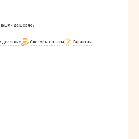
Нашли дешевле?
о доставке
Способы оплаты
Гарантии
гу бесплатная
от 2000
Гарантия на все товары
Наличными при получении (для
Екатеринбурга и близлежащих
м городам
Предоставляем чек при покупке
от 100
городов)
авки
Работаем более 12 лет
Через СБП при получении (для
все регионы России
Екатеринбурга и близлежащих
Работаем только с проверенными
ит, Луч, Сдэк, Озон
городов)
производителями и поставщиками
а РФ или любой другой
Онлайн через СБП
компанией на Ваш выбор
Оплата по счету для юридических лиц