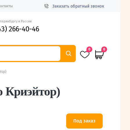
Заказать обратный звонок
онтакты
атеринбургу и России
43) 266-40-46
0
0
тор)
о Криэйтор)