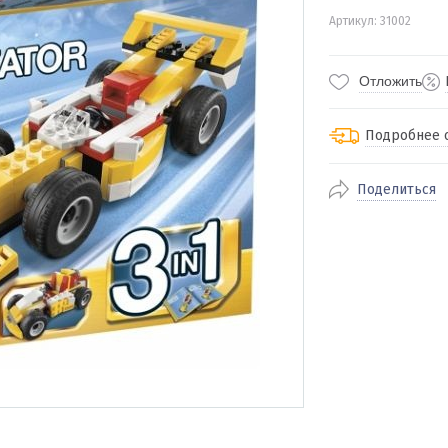
Артикул: 31002
Отложить
Подробнее 
Поделиться
По Екатеринбур
доставка
По близлежащи
стоимость дост
Отправляем во 
службами Пэк, К
доставка, Почт
транспортной 