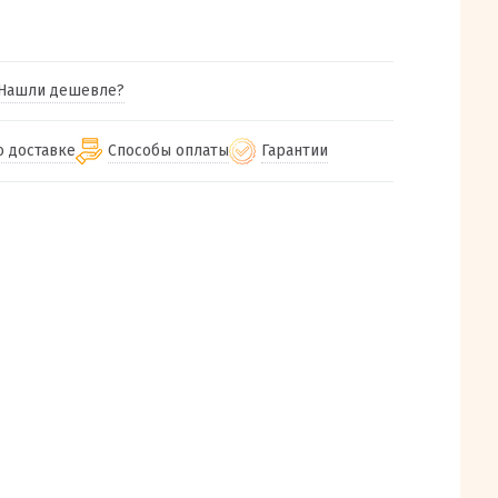
Нашли дешевле?
о доставке
Способы оплаты
Гарантии
гу бесплатная
от 2000
Гарантия на все товары
Наличными при получении (для
Екатеринбурга и близлежащих
м городам
Предоставляем чек при покупке
от 100
городов)
авки
Работаем более 12 лет
Через СБП при получении (для
все регионы России
Екатеринбурга и близлежащих
Работаем только с проверенными
ит, Луч, Сдэк, Озон
городов)
производителями и поставщиками
а РФ или любой другой
Онлайн через СБП
компанией на Ваш выбор
Оплата по счету для юридических лиц