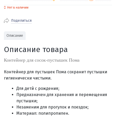
Нет в наличии
По Екатеринбургу бесплатная
от 2000
доставка
Поделиться
Наличными при получении (для
Гарантия 
Екатеринбурга и близлежащих
По близлежащим городам
от 100
Предостав
городов)
стоимость доставки
Описание
Работаем 
Через СБП при получении (для
Отправляем во все регионы России
Екатеринбурга и близлежащих
Работаем
Описание товара
службами Пэк, Кит, Луч, Сдэк, Озон
городов)
производ
доставка, Почта РФ или любой другой
Онлайн через СБП
Контейнер для сосок-пустышек Пома
транспортной компанией на Ваш выбор
Оплата по счету для юридических лиц
Контейнер для пустышек Пома
сохранит пустышки
гигиенически чистыми.
Для детй с рождения;
Предназначен для хранения и перемещения
пустышки;
Незаменим для прогулок и поездок;
Материал: полипропилен.